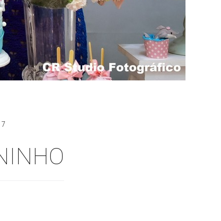
17
ANINHO