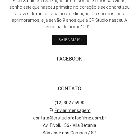
A CR Studio é a realização de um sonho em nossas vidas,
sonho este que nasceu primeiro no coração e se concretizou
através de muito trabalho e dedicação. Crescemos, nos
aprimoramos, e já se vão 9 anos que a CR Studio nasceu.A
escolha do nome “CR” ...
SAIBA MAIS
FACEBOOK
CONTATO
(12) 3027.5990
Enviar mensagem
contato@crstudiofotoefilme.com.br
Av. Tívoli, 156 - Vila Betânia
São José dos Campos / SP