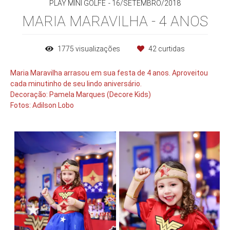
PLAY MINI GOLFE
16/SETEMBRO/2018
MARIA MARAVILHA - 4 ANOS
1775
visualizações
42
curtidas
Maria Maravilha arrasou em sua festa de 4 anos. Aproveitou
cada minutinho de seu lindo aniversário.
Decoração: Pamela Marques (Decore Kids)
Fotos: Adilson Lobo