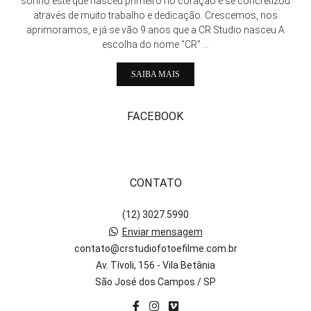
sonho este que nasceu primeiro no coração e se concretizou
através de muito trabalho e dedicação. Crescemos, nos
aprimoramos, e já se vão 9 anos que a CR Studio nasceu.A
escolha do nome “CR” ...
SAIBA MAIS
FACEBOOK
CONTATO
(12) 3027.5990
Enviar mensagem
contato@crstudiofotoefilme.com.br
Av. Tívoli, 156 - Vila Betânia
São José dos Campos / SP