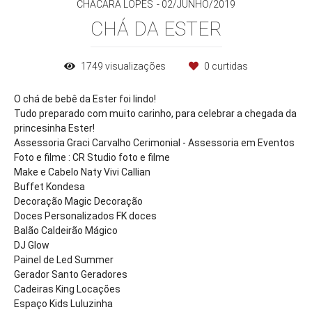
CHÁCARA LOPES
02/JUNHO/2019
CHÁ DA ESTER
1749
visualizações
0
curtidas
O chá de bebê da Ester foi lindo!
Tudo preparado com muito carinho, para celebrar a chegada da
princesinha Ester!
Assessoria Graci Carvalho Cerimonial - Assessoria em Eventos
Foto e filme : CR Studio foto e filme
Make e Cabelo Naty Vivi Callian
Buffet Kondesa
Decoração Magic Decoração
Doces Personalizados FK doces
Balão Caldeirão Mágico
DJ Glow
Painel de Led Summer
Gerador Santo Geradores
Cadeiras King Locações
Espaço Kids Luluzinha