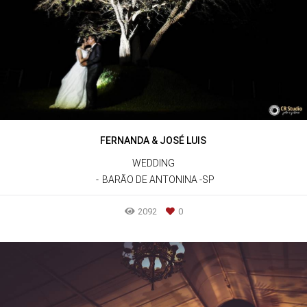
FERNANDA & JOSÉ LUIS
WEDDING
BARÃO DE ANTONINA -SP
2092
0