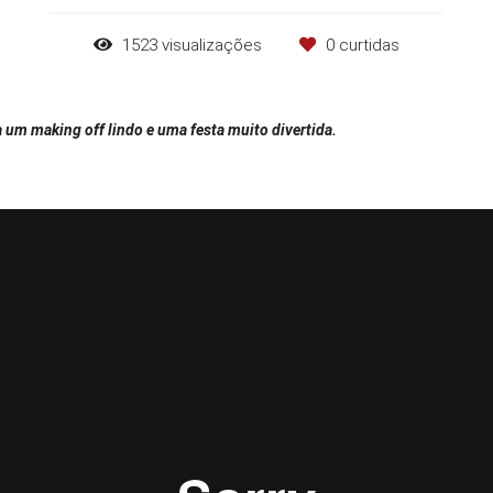
1523
visualizações
0
curtidas
 a um making off lindo e uma festa muito divertida.