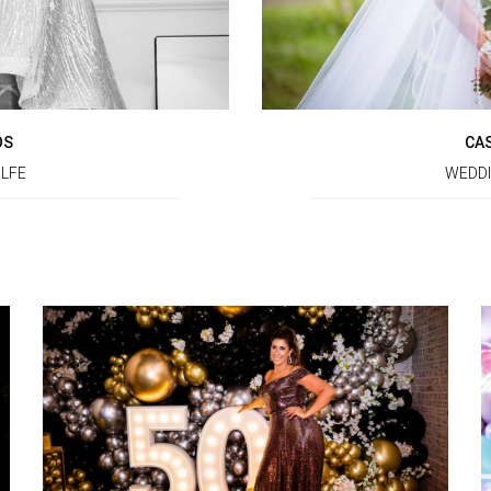
OS
CA
LFE
WEDD