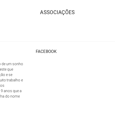
ASSOCIAÇÕES
FACEBOOK
ão de um sonho
este que
ção e se
ito trabalho e
nos
 9 anos que a
lha do nome