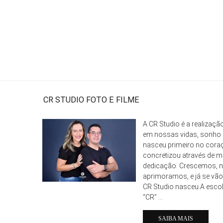
CR STUDIO FOTO E FILME
A CR Studio é a realizaç
em nossas vidas, sonho 
nasceu primeiro no cora
concretizou através de mu
dedicação. Crescemos, 
aprimoramos, e já se vão
CR Studio nasceu.A esco
“CR” ...
SAIBA MAIS